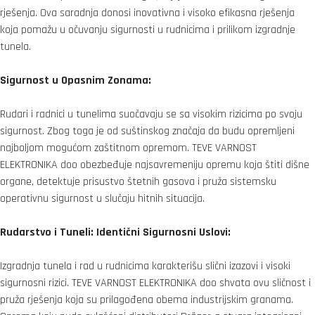
rješenja. Ova saradnja donosi inovativna i visoko efikasna rješenja
koja pomažu u očuvanju sigurnosti u rudnicima i prilikom izgradnje
tunela.
Sigurnost u Opasnim Zonama:
Rudari i radnici u tunelima suočavaju se sa visokim rizicima po svoju
sigurnost. Zbog toga je od suštinskog značaja da budu opremljeni
najboljom mogućom zaštitnom opremom. TEVE VARNOST
ELEKTRONIKA doo obezbeđuje najsavremeniju opremu koja štiti dišne
organe, detektuje prisustvo štetnih gasova i pruža sistemsku
operativnu sigurnost u slučaju hitnih situacija.
Rudarstvo i Tuneli: Identični Sigurnosni Uslovi:
Izgradnja tunela i rad u rudnicima karakterišu slični izazovi i visoki
sigurnosni rizici. TEVE VARNOST ELEKTRONIKA doo shvata ovu sličnost i
pruža rješenja koja su prilagođena obema industrijskim granama.