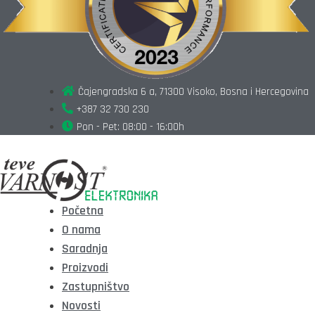
Čajengradska 6 a, 71300 Visoko, Bosna i Hercegovina
+387 32 730 230
Pon - Pet: 08:00 - 16:00h
Početna
O nama
Saradnja
Proizvodi
Zastupništvo
Novosti