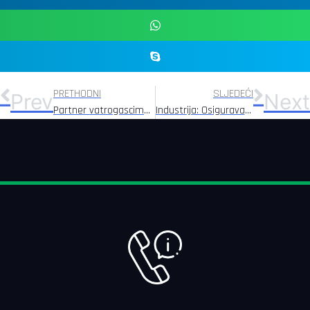
PRETHODNI
SLJEDEĆI
Prev
Next
Partner vatrogascima: Očuvanje života, zdravlja i sigurnosti vatrogasaca
Industrija: Osiguravamo sigurnost i prevenciju za radnike