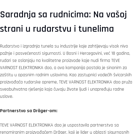
Saradnja sa rudnicima: Na vašoj
strani u rudarstvu i tunelima
Rudarstvo i izgradnja tunela su industrije koje zahtijevaju visok nivo
pažnje i posvećenosti sigurnosti. U Bosni i Hercegovini, već 18 godina,
rudari se oslanjaju na kvalitetne proizvode koje nudi firma TEVE
VARNOST ELEKTRONIKA doo, a ova kompanija postala je sinonim za
zaštitu u opasnim radnim uslovima. Kao zastupnici vodećih švicarskih
proizvođača rudarske opreme, TEVE VARNOST ELEKTRONIKA doo pruža
sveobuhvatna rješenja koja čuvaju živote ljudi i unapređuju radne
uslove.
Partnerstvo sa Dräger-om:
TEVE VARNOST ELEKTRONIKA doo je uspostavila partnerstvo sa
renomiranim proizvođačem Dräger, koji je lider u oblasti sigurnosnih