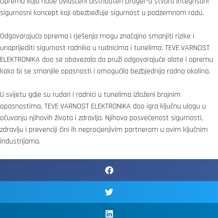
Oprema koju nude ovlašćeni distributeri Dräger-a stvara integrisani
sigurnosni koncept koji obezbeđuje sigurnost u podzemnom radu.
Odgovarajuća oprema i rješenja mogu značajno smanjiti rizike i
unaprijediti sigurnost radnika u rudnicima i tunelima. TEVE VARNOST
ELEKTRONIKA doo se obavezala da pruži odgovarajuće alate i opremu
kako bi se smanjile opasnosti i omogućila bezbjednija radna okolina.
U svijetu gdje su rudari i radnici u tunelima izloženi brojnim
opasnostima, TEVE VARNOST ELEKTRONIKA doo igra ključnu ulogu u
očuvanju njihovih života i zdravlja. Njihova posvećenost sigurnosti,
zdravlju i prevenciji čini ih neprocjenjivim partnerom u ovim ključnim
industrijama.