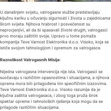
U današnjem svijetu, vatrogasne službe predstavljaju
ključnu kariku u očuvanju sigurnosti i života u zajednicama
širom svijeta. Njihova hrabrost i posvećenost su
neprocjenjivi, ali da bi spasavali živote drugih, vatrogasci
prvo moraju zaštititi svoje. Upravo u tome pomaže
kompanija Teve Varnost Elektronika d.o.o. Visoko, koja se
ističe svojom tehnologijom i opremom za vatrogasce.
Raznolikost Vatrogasnih Misija:
Nijedna vatrogasna intervencija nije ista. Vatrogasci se
suočavaju s različitim opasnostima i situacijama, a njihova
oprema mora biti prilagođena tim specifičnim izazovima.
Teve Varnost Elektronika d.o.o. Visoko razumije da je
ključna zaštita vatrogasaca, i zbog toga pruža širok
spektar opreme i tehnoloških rješenja koja mogu da se
prilagode različitim situacijama.