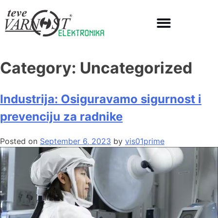
Category:
Uncategorized
Industrija: Osiguravamo sigurnost i
prevenciju za radnike
Posted on
September 6, 2023
by
vis01prime