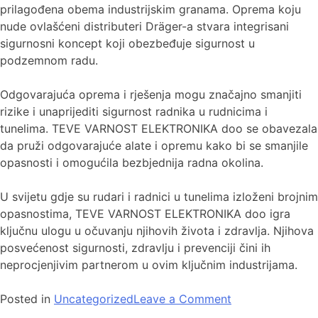
prilagođena obema industrijskim granama. Oprema koju
nude ovlašćeni distributeri Dräger-a stvara integrisani
sigurnosni koncept koji obezbeđuje sigurnost u
podzemnom radu.
Odgovarajuća oprema i rješenja mogu značajno smanjiti
rizike i unaprijediti sigurnost radnika u rudnicima i
tunelima. TEVE VARNOST ELEKTRONIKA doo se obavezala
da pruži odgovarajuće alate i opremu kako bi se smanjile
opasnosti i omogućila bezbjednija radna okolina.
U svijetu gdje su rudari i radnici u tunelima izloženi brojnim
opasnostima, TEVE VARNOST ELEKTRONIKA doo igra
ključnu ulogu u očuvanju njihovih života i zdravlja. Njihova
posvećenost sigurnosti, zdravlju i prevenciji čini ih
neprocjenjivim partnerom u ovim ključnim industrijama.
Posted in
Uncategorized
Leave a Comment