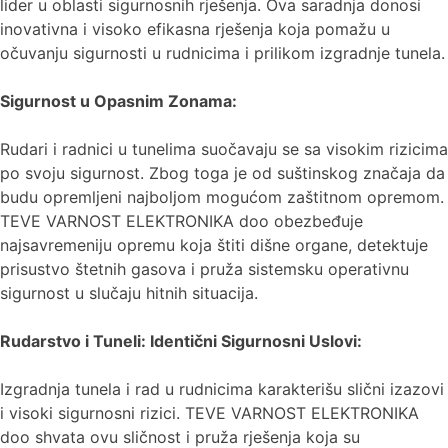
lider u oblasti sigurnosnih rješenja. Ova saradnja donosi
inovativna i visoko efikasna rješenja koja pomažu u
očuvanju sigurnosti u rudnicima i prilikom izgradnje tunela.
Sigurnost u Opasnim Zonama:
Rudari i radnici u tunelima suočavaju se sa visokim rizicima
po svoju sigurnost. Zbog toga je od suštinskog značaja da
budu opremljeni najboljom mogućom zaštitnom opremom.
TEVE VARNOST ELEKTRONIKA doo obezbeđuje
najsavremeniju opremu koja štiti dišne organe, detektuje
prisustvo štetnih gasova i pruža sistemsku operativnu
sigurnost u slučaju hitnih situacija.
Rudarstvo i Tuneli: Identični Sigurnosni Uslovi:
Izgradnja tunela i rad u rudnicima karakterišu slični izazovi
i visoki sigurnosni rizici. TEVE VARNOST ELEKTRONIKA
doo shvata ovu sličnost i pruža rješenja koja su