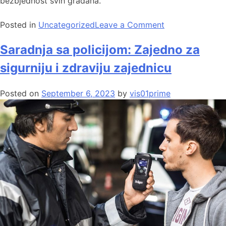
bezbjednost svih građana.
Posted in
Uncategorized
Leave a Comment
Saradnja sa policijom: Zajedno za
sigurniju i zdraviju zajednicu
Posted on
September 6, 2023
by
vis01prime